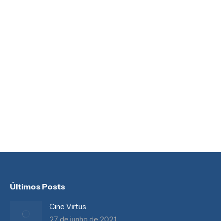
Artigos
,
Destaques
,
Espiritualidade
,
Reflexão
Por
SeminarioICM
19 de março de 2023
Que grande surpresa tive hoje! Recebi uma visita que
não esperava receber, mas não foi da forma comum,
foi uma visita diferente, um anjo me apareceu em
sonho e me revelou uma grande notícia que eu nem
pensava receber, que serei o pai do filho de Deus.
Agora que isso me aconteceu, ficou muito mais…
Últimos Posts
Cine Virtus
27 de junho de 2021