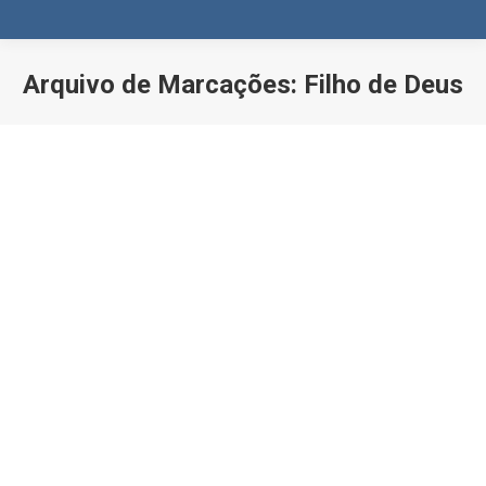
Arquivo de Marcações:
Filho de Deus
Você está aqui:
Relato de São José após o anúncio do
anjo