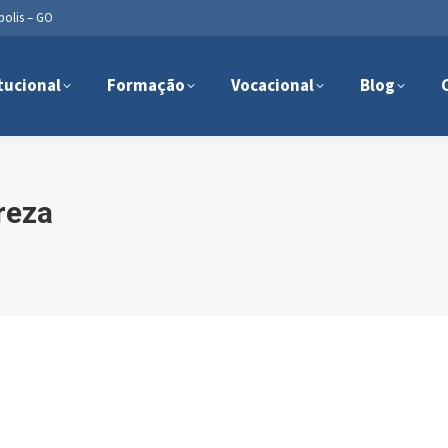
polis – GO
tucional
Formação
Vocacional
Blog
reza