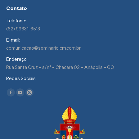
Contato
Telefone:
(62) 99631-6513
E-mail:
comunicacao@seminarioicm.com.br
Endereço:
Rua Santa Cruz – s/n° – Chácara 02 – Anápolis – GO
Redes Sociais
Encontre-nos em:
Facebook
YouTube
Instagram
page
page
page
opens
opens
opens
in
in
in
new
new
new
window
window
window