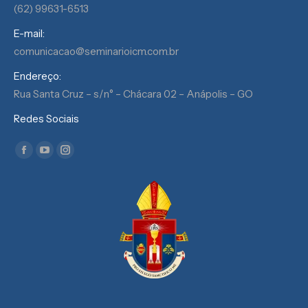
(62) 99631-6513
E-mail:
comunicacao@seminarioicm.com.br
Endereço:
Rua Santa Cruz – s/n° – Chácara 02 – Anápolis – GO
Redes Sociais
Encontre-nos em:
Facebook
YouTube
Instagram
page
page
page
opens
opens
opens
in
in
in
new
new
new
window
window
window